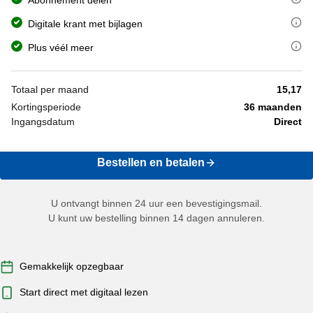
Abonnement delen
De digitale krant is een exacte kopie van de papieren krant, in pdf-
Digitale krant met bijlagen
Gratis online toegang tot 11 kranten
Plus véél meer
Verbreed uw horizon met Uit Andere Media. Daarmee leest u onbeperk
Gratis onbeperkt toegang tot Puzzelfit
Totaal per maand
15,17
De
beste woord- en cijferpuzzels
in één handige app, met dagelijks m
Gratis 300.000 luisterboeken, podcasts en e-books via 
Kortingsperiode
36 maanden
Ingangsdatum
Direct
Geniet 1 jaar lang van
luisterboeken, podcasts en e-books in deze h
Gratis meer dan 15 magazines met Lezerij
U leest meer dan 15 tijdschriften 1 jaar lang gratis via de Lezerij-a
Bestellen en betalen
U ontvangt binnen 24 uur een bevestigingsmail.
U kunt uw bestelling binnen 14 dagen annuleren.
Gemakkelijk opzegbaar
Start direct met digitaal lezen