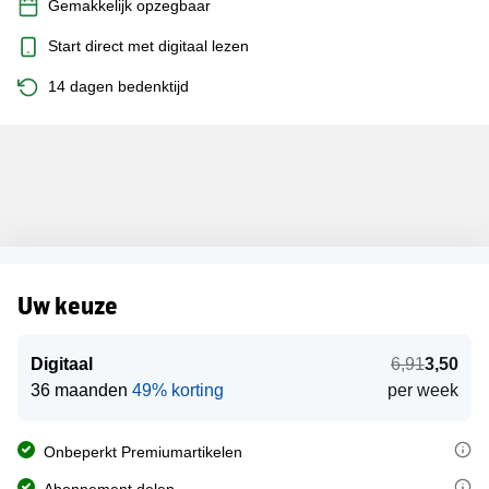
Gemakkelijk opzegbaar
Start direct met digitaal lezen
14 dagen bedenktijd
3,50
Digitaal
6.91
Uw keuze
36 maanden
49% korting
per week
Digitaal
6,91
3,50
36 maanden
49% korting
per week
Elk ED-abonnement geeft u onbeperkt toegang tot alle artikelen in 
Onbeperkt Premiumartikelen
U kunt uw abonnement delen met een extra persoon binnen uw huishou